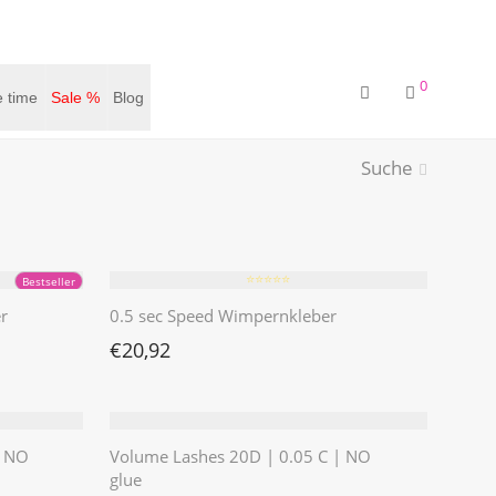
0
 time
Sale %
Blog
Suche
⭐️⭐️⭐️⭐️⭐️
Bestseller
r
0.5 sec Speed Wimpernkleber
€
20,92
| NO
Volume Lashes 20D | 0.05 C | NO
glue