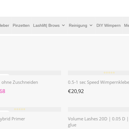
leber
Pinzetten
Lashlift| Brows
Reinigung
DIY Wimpern
Me
⭐️⭐️⭐️⭐️⭐️
 | ohne Zuschneiden
0.5-1 sec Speed Wimpernklebe
rünglicher Preis war: €4,62
Aktueller Preis ist: €1,68.
,68
€
20,92
⭐️⭐️⭐️⭐️⭐️
ybrid Primer
Volume Lashes 20D | 0.05 D 
glue