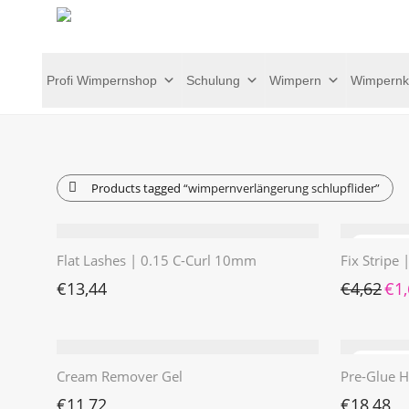
Profi Wimpernshop
Schulung
Wimpern
Wimpernk
Products tagged
“wimpernverlängerung schlupflider”
Flat Lashes | 0.15 C-Curl 10mm
Fix Stripe
Ursp
€
13,44
€
4,62
€
1
Cream Remover Gel
Pre-Glue H
€
11,72
€
18,48