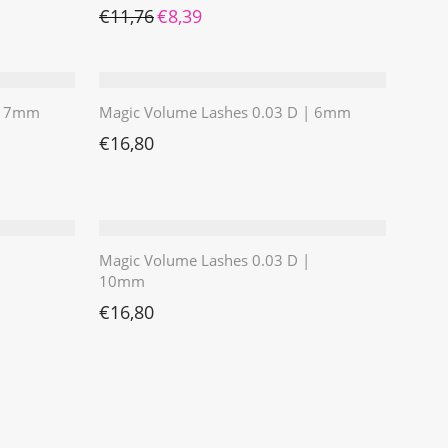
Ursprünglicher Preis war: €11,76
Aktueller Preis ist: €8,39.
€
11,76
€
8,39
 | 7mm
Magic Volume Lashes 0.03 D | 6mm
€
16,80
Magic Volume Lashes 0.03 D |
10mm
€
16,80