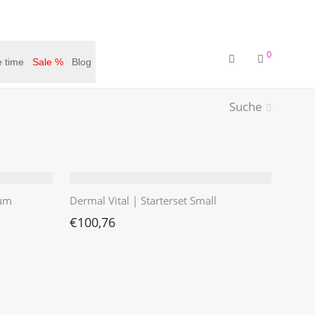
0
 time
Sale %
Blog
Suche
ium
Dermal Vital | Starterset Small
€
100,76