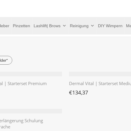
leber
Pinzetten
Lashlift| Brows
Reinigung
DIY Wimpern
Me
lder”
al | Starterset Premium
Dermal Vital | Starterset Med
€
134,37
rlängerung Schulung
rache