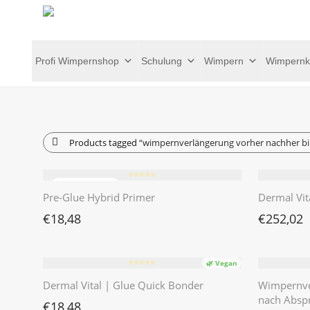
Profi Wimpernshop
Schulung
Wimpern
Wimpernk
Products tagged
“wimpernverlängerung vorher nachher bi
⭐️⭐️⭐️⭐️⭐️
Pre-Glue Hybrid Primer
Dermal Vit
€
18,48
€
252,02
⭐️⭐️⭐️⭐️⭐️
🌿 Vegan
Dermal Vital | Glue Quick Bonder
Wimpernve
nach Absp
€
18,48