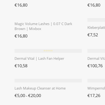
€
16,80
€
16,80
⭐️⭐️⭐️⭐️⭐️
Magic Volume Lashes | 0.07 C Dark
Kleberplat
Brown | Mixbox
€
7,52
€
16,80
⭐️⭐️⭐️⭐️⭐️
Dermal Vital | Lash Fan Helper
Dermal Vita
€
10,58
€
100,76
Lash Makeup Cleanser at Home
Wimpernsh
€
5,00
€
20,00
€
17,26
–