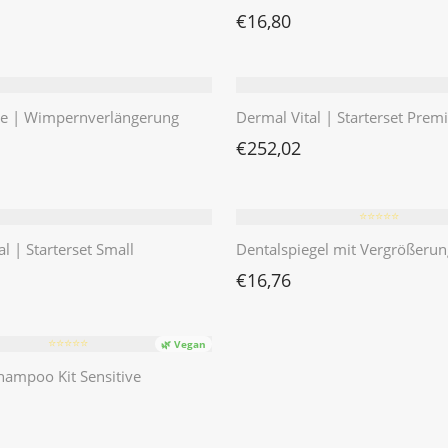
€
16,80
te | Wimpernverlängerung
Dermal Vital | Starterset Pre
€
252,02
⭐️⭐️⭐️⭐️⭐️
l | Starterset Small
Dentalspiegel mit Vergrößerun
€
16,76
⭐️⭐️⭐️⭐️⭐️
🌿 Vegan
ampoo Kit Sensitive