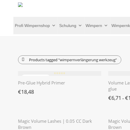
Profi Wimpernshop
Schulung
Wimpern
Wimpernk
Products tagged
“wimpernverlängerung werkzeug”
⭐️⭐️⭐️⭐️⭐️
Pre-Glue Hybrid Primer
Volume La
glue
€
18,48
€
6,71
€
–
⭐️⭐️⭐️⭐️⭐️
Magic Volume Lashes | 0.05 CC Dark
Magic Volu
Brown
Brown