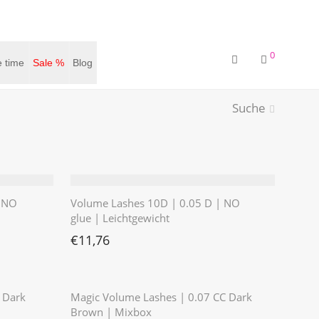
0
 time
Sale %
Blog
Suche
| NO
Volume Lashes 10D | 0.05 D | NO
glue | Leichtgewicht
€11,76
 €8,39.
€
11,76
 Dark
Magic Volume Lashes | 0.07 CC Dark
Brown | Mixbox