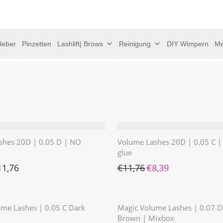
leber
Pinzetten
Lashlift| Brows
Reinigung
DIY Wimpern
Me
shes 20D | 0.05 D | NO
Volume Lashes 20D | 0.05 C 
glue
Ursprünglicher Preis war: 
Aktueller Preis ist:
11,76
€
11,76
€
8,39
⭐️⭐️⭐️⭐️⭐️
⭐️⭐️⭐️⭐️⭐️
me Lashes | 0.05 C Dark
Magic Volume Lashes | 0.07 D
Brown | Mixbox