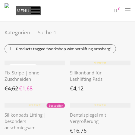
0
MENÜ
Kategorien
Suche
Products tagged
“workshop wimpernlifting Arnsberg”
⭐️⭐️⭐️⭐️⭐️
Fix Stripe | ohne
Silikonband für
Zuschneiden
Lashlifting Pads
Ursprünglicher Preis war: €4,62
Aktueller Preis ist: €1,68.
€
4,62
€
1,68
€
4,12
⭐️⭐️⭐️⭐️⭐️
⭐️⭐️⭐️⭐️⭐️
Bestseller
Silikonpads Lifting |
Dentalspiegel mit
besonders
Vergrößerung
anschmiegsam
€
16,76