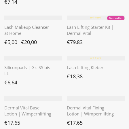
€
7,14
⭐️⭐️⭐️⭐️⭐️
Bestseller
Lash Makeup Cleanser
Lash Lifting Starter Kit |
at Home
Dermal Vital
€
5,00
€
20,00
€
79,83
–
⭐️⭐️⭐️⭐️⭐️
Siliconpads | Gr. SS bis
Lash Lifting Kleber
LL
€
18,38
€
6,64
Dermal Vital Base
Dermal Vital Fixing
Lotion | Wimpernlifting
Lotion | Wimpernlifting
€
17,65
€
17,65