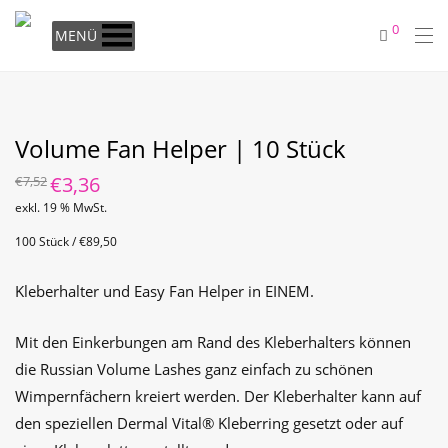
0
MENÜ
Volume Fan Helper | 10 Stück
Ursprünglicher
€
3,36
Aktueller
€
7,52
Preis
Preis
war:
ist:
exkl. 19 % MwSt.
€7,52
€3,36.
100 Stück / €89,50
Kleberhalter und Easy Fan Helper in EINEM.
Mit den Einkerbungen am Rand des Kleberhalters können
die Russian Volume Lashes ganz einfach zu schönen
Wimpernfächern kreiert werden. Der Kleberhalter kann auf
den speziellen Dermal Vital® Kleberring gesetzt oder auf