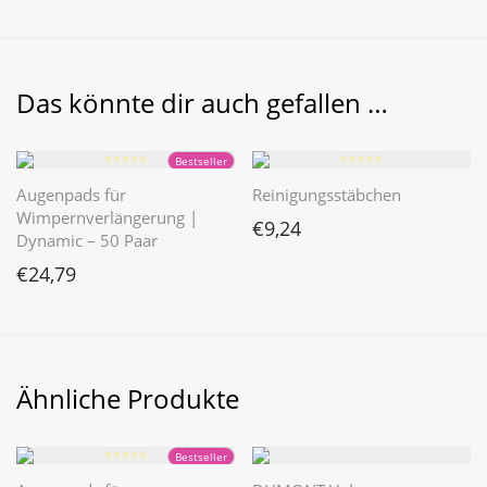
Das könnte dir auch gefallen …
⭐️⭐️⭐️⭐️⭐️
⭐️⭐️⭐️⭐️⭐️
Bestseller
Augenpads für
Reinigungsstäbchen
Wimpernverlängerung |
€
9,24
Dynamic – 50 Paar
€
24,79
Ähnliche Produkte
⭐️⭐️⭐️⭐️⭐️
Bestseller