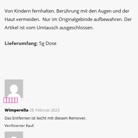
Von Kindern fernhalten.
Berührung mit den Augen und der
Haut vermeiden.
Nur im Originalgebinde aufbewahren.
Der
Artikel ist vom Umtausch ausgeschlossen.
Lieferumfang
: 5g Dose
Bewertet mit
5
Wimperella
28. Februar 2023
von 5
Das Entfernen ist leicht mit diesem Remover.
Verifizierter Kauf.