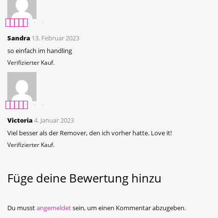
Bewertet mit
5
Sandra
13. Februar 2023
von 5
so einfach im handling
Verifizierter Kauf.
Bewertet mit
5
Victoria
4. Januar 2023
von 5
Viel besser als der Remover, den ich vorher hatte. Love it!
Verifizierter Kauf.
Füge deine Bewertung hinzu
Du musst
angemeldet
sein, um einen Kommentar abzugeben.