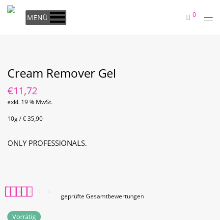
0
MENÜ
Cream Remover Gel
€
11,72
exkl. 19 % MwSt.
10g / € 35,90
ONLY PROFESSIONALS.
geprüfte Gesamtbewertungen
Bewertet mit
3
5.00
Vorrätig
von 5, basierend