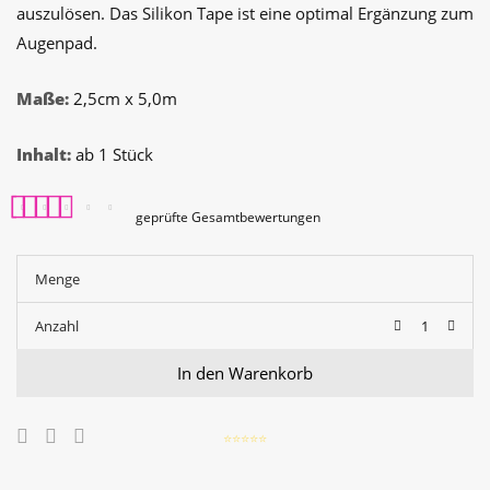
auszulösen. Das Silikon Tape ist eine optimal Ergänzung zum
Augenpad.
Maße:
2,5cm x 5,0m
Inhalt:
ab 1 Stück
geprüfte Gesamtbewertungen
Bewertet mit
2
5.00
von 5, basierend
Menge
auf
Kundenbewertungen
Anzahl
In den Warenkorb
⭐️⭐️⭐️⭐️⭐️