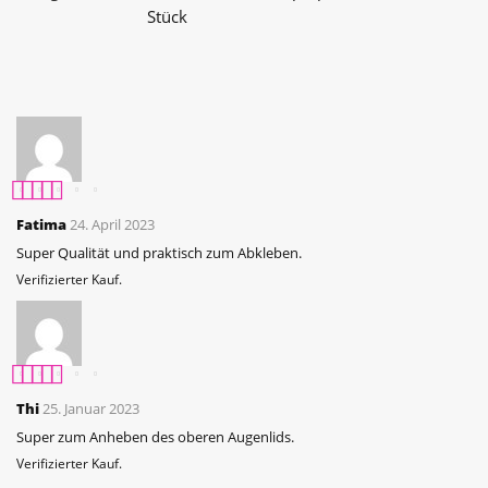
Stück
Bewertet mit
5
Fatima
24. April 2023
von 5
Super Qualität und praktisch zum Abkleben.
Verifizierter Kauf.
Bewertet mit
5
Thi
25. Januar 2023
von 5
Super zum Anheben des oberen Augenlids.
Verifizierter Kauf.