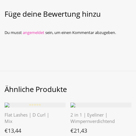
Füge deine Bewertung hinzu
Du musst
angemeldet
sein, um einen Kommentar abzugeben.
Ähnliche Produkte
⭐️⭐️⭐️⭐️⭐️
Flat Lashes | D Curl |
2 in 1 | Eyeliner |
Mix
Wimpernverdichtend
€
13,44
€
21,43