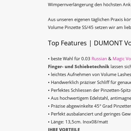
Wimpernverlängerung den höchsten Ankl
Aus unseren eigenen täglichen Praxis kön
Volume Pinzette SS/45 setzen wir am lie
Top Features | DUMONT Vo
• beste Wahl für 0.03
Russian
&
Magic Vo
Finger- und Schiebetechnik
lassen sic
• leichtes Aufnehmen von Volume Lashe
• Handwerklich präziser Schliff für gena
• Perfektes Schliessen der Pinzetten-Spit
• Aus hochwertigem Edelstahl, antimagne
• Präzise abgewinkelte 45° Grad Pinzetten
• Perfekt ausbalanciert und geringes Ge
• Länge: 13,5cm. Inox08/matt
IHRE VORTEILE