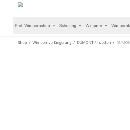
Profi Wimpernshop
Schulung
Wimpern
Wimpernk
Shop
/
Wimpernverlängerung
/
DUMONT Pinzetten
/
DUMONT