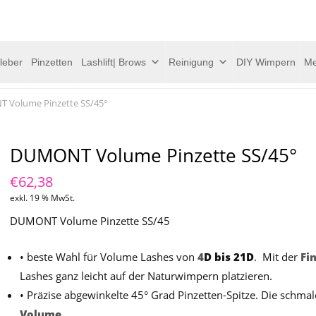
leber
Pinzetten
Lashlift| Brows
Reinigung
DIY Wimpern
Me
 Volume Pinzette SS/45°
DUMONT Volume Pinzette SS/45°
€
62,38
exkl. 19 % MwSt.
DUMONT Volume Pinzette SS/45
• beste Wahl für Volume Lashes von
4
D bis 21D
. Mit der
Fi
Lashes ganz leicht auf der Naturwimpern platzieren.
• Präzise abgewinkelte 45° Grad Pinzetten-Spitze. Die schmale
Volume.