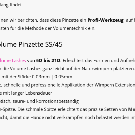
ang findet.
nen wir berichten, dass diese Pinzette ein
Profi-Werkzeug
auf
bsten für die Methode der Volumentechnik ein.
lume Pinzette SS/45
lume Lashes
von
6
D bis 21D
. Erleichtert das Formen und Aufn
h die Volume Lashes ganz leicht auf der Naturwimpern platzieren.
s mit der Stärke 0.03mm | 0.05mm
ue, schnelle und professionelle Applikation der Wimpern Extensio
ze mit langer Lebensdauer
tisch, säure- und korrosionsbeständig
-Spitze. Die schmale Spitze erleichtert das präzise Setzen von
Me
wicht, damit die Hände nicht verkrampfen noch belastet werden i