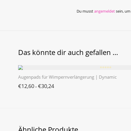
Du musst
angemeldet
sein, um
Das könnte dir auch gefallen …
⭐️⭐️⭐️⭐️⭐️
Augenpads für Wimpernverlängerung | Dynamic
€
12,60
€
30,24
–
Ähnliche Produkte