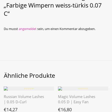
„Farbige Wimpern weiss-türkis 0.07
C“
Du musst
angemeldet
sein, um einen Kommentar abzugeben.
Ähnliche Produkte
⭐️⭐️⭐️⭐️⭐️
⭐️⭐️⭐️⭐️⭐️
Russian Volume Lashes
Magic Volume Lashes
| 0.05 D-Curl
0.05 D | Easy Fan
€
14,27
€
16,80