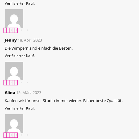
Verifizierter Kauf.
Bewertet mit
5
Jenny
18. April 2023
von 5
Die Wimpern sind einfach die Besten.
Verifizierter Kauf.
Bewertet mit
5
Alina
15. März 2023
von 5
Kaufen wir für unser Studio immer wieder. Bisher beste Qualität.
Verifizierter Kauf.