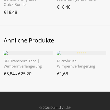
Quick Bonder
€
18,48
€
18,48
Ähnliche Produkte
⭐️⭐️⭐️⭐️⭐️
3M Transpore Tape |
Microbrush
Wimpernverlängerung
Wimpernverlängerung
€
5,84
€
25,20
€
1,68
–
© 2026 Dermal Vital®