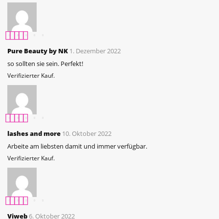
Bewertet mit
5
Pure Beauty by NK
1. Dezember 2022
von 5
so sollten sie sein. Perfekt!
Verifizierter Kauf.
Bewertet mit
5
lashes and more
10. Oktober 2022
von 5
Arbeite am liebsten damit und immer verfügbar.
Verifizierter Kauf.
Bewertet mit
5
Viweb
6. Oktober 2022