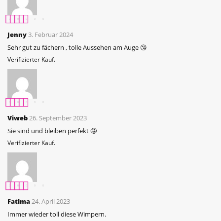
Bewertet mit
5
Jenny
3. Februar 2024
von 5
Sehr gut zu fächern , tolle Aussehen am Auge 😘
Verifizierter Kauf.
Bewertet mit
5
Viweb
26. September 2023
von 5
Sie sind und bleiben perfekt 🤩
Verifizierter Kauf.
Bewertet mit
5
Fatima
24. April 2023
von 5
Immer wieder toll diese Wimpern.