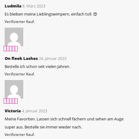
Bewertet mit
5
Ludmila
8. März 2023
von 5
Es bleiben meine Lieblingswimpern, einfach toll. 😍
Verifizierter Kauf.
Bewertet mit
5
On fleek Lashes
24. Januar 2023
von 5
Bestelle ich schon seit vielen Jahren.
Verifizierter Kauf.
Bewertet mit
5
Victoria
4. Januar 2023
von 5
Meine Favoriten. Lassen sich schnell fächern und sehen am Auge
super aus. Bestelle sie immer wieder nach.
Verifizierter Kauf.