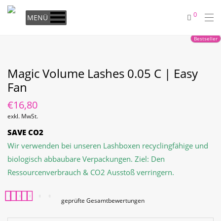
0
MENÜ
Bestseller
Magic Volume Lashes 0.05 C | Easy
Fan
€
16,80
exkl. MwSt.
SAVE CO2
Wir verwenden bei unseren Lashboxen recyclingfähige und
biologisch abbaubare Verpackungen. Ziel: Den
Ressourcenverbrauch & CO2 Ausstoß verringern.
geprüfte Gesamtbewertungen
Bewertet mit
11
5.00