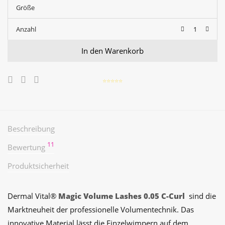
von 5, basierend
Größe
auf
Kundenbewertungen
Anzahl
In den Warenkorb
⭐️⭐️⭐️⭐️⭐️
Beschreibung
11
Bewertung
Produktsicherheit
Dermal Vital®
Magic Volume Lashes 0.05 C-Curl
sind die
Marktneuheit der professionelle Volumentechnik. Das
innovative Material lässt die Einzelwimpern auf dem