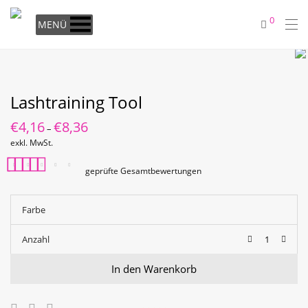
0
MENÜ
Lashtraining Tool
€
4,16
€
8,36
–
exkl. MwSt.
geprüfte Gesamtbewertungen
Bewertet mit
1
5.00
von 5, basierend
Farbe
auf
Kundenbewertung
Anzahl
In den Warenkorb