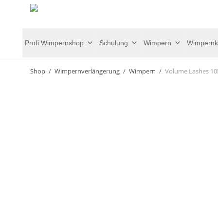
Profi Wimpernshop
Schulung
Wimpern
Wimpernk
Shop
/
Wimpernverlängerung
/
Wimpern
/
Volume Lashes 10D