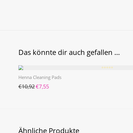
Das könnte dir auch gefallen …
⭐️⭐️⭐️⭐️⭐️
Henna Cleaning Pads
Ursprünglicher Preis war: €10,92
Aktueller Preis ist: €7,55.
€
10,92
€
7,55
Ähnliche Produkte