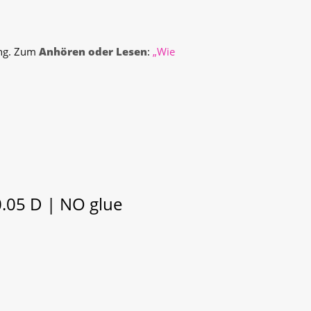
ing. Zum
Anhören oder Lesen
:
„Wie
0.05 D | NO glue