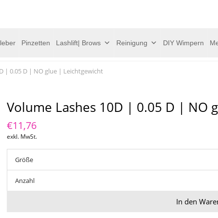
leber
Pinzetten
Lashlift| Brows
Reinigung
DIY Wimpern
Me
 | 0.05 D | NO glue | Leichtgewicht
Volume Lashes 10D | 0.05 D | NO g
€
11,76
exkl. MwSt.
Größe
Anzahl
In den Ware