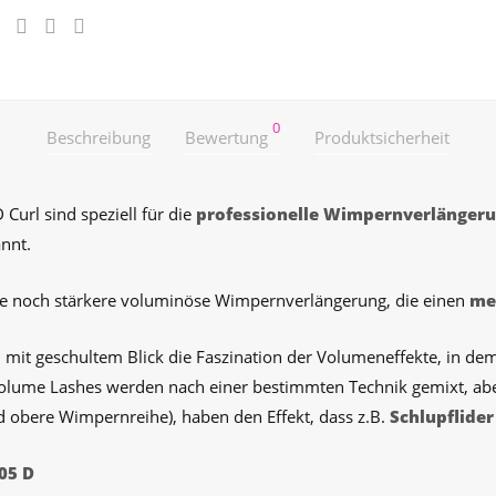
0
Beschreibung
Bewertung
Produktsicherheit
url sind speziell für die
professionelle Wimpernverlänger
nnt.
ne noch stärkere voluminöse Wimpernverlängerung, die einen
me
mit geschultem Blick die Faszination der Volumeneffekte, in dem
ume Lashes werden nach einer bestimmten Technik gemixt, aber
 obere Wimpernreihe), haben den Effekt, dass z.B.
Schlupflider
05 D