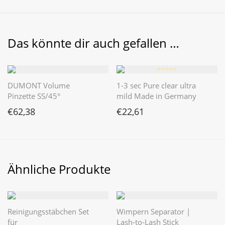
Das könnte dir auch gefallen …
⭐️⭐️⭐️⭐️⭐️
DUMONT Volume
1-3 sec Pure clear ultra
Pinzette SS/45°
mild Made in Germany
€
62,38
€
22,61
Ähnliche Produkte
Reinigungsstäbchen Set
Wimpern Separator |
für
Lash-to-Lash Stick