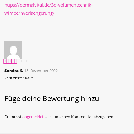
https://dermalvital.de/3d-volumentechnik-
wimpernverlaengerung/
Bewertet mit
5
Sandra K.
15. Dezember 2022
von 5
Verifizierter Kauf.
Füge deine Bewertung hinzu
Du musst
angemeldet
sein, um einen Kommentar abzugeben.