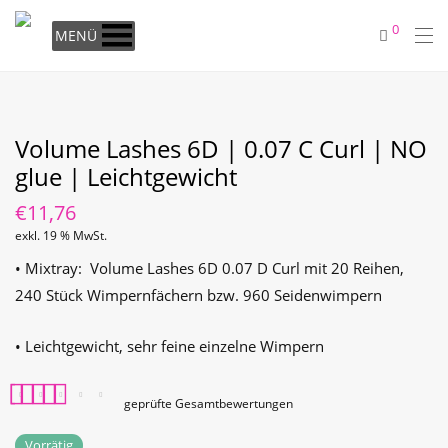
0
MENÜ
Volume Lashes 6D | 0.07 C Curl | NO
glue | Leichtgewicht
€
11,76
exkl. 19 % MwSt.
• Mixtray: Volume Lashes 6D 0.07 D Curl mit 20 Reihen,
240 Stück Wimpernfächern bzw. 960 Seidenwimpern
• Leichtgewicht, sehr feine einzelne Wimpern
geprüfte Gesamtbewertungen
Bewertet mit
1
5.00
Vorrätig
von 5, basierend