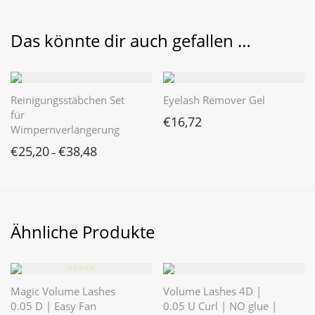
Das könnte dir auch gefallen …
Reinigungsstäbchen Set
Eyelash Remover Gel
für
€
16,72
Wimpernverlängerung
€
25,20
€
38,48
–
Ähnliche Produkte
⭐️⭐️⭐️⭐️⭐️
Magic Volume Lashes
Volume Lashes 4D |
0.05 D | Easy Fan
0.05 U Curl | NO glue |