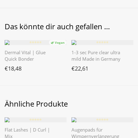
Das könnte dir auch gefallen …
⭐️⭐️⭐️⭐️⭐️
⭐️⭐️⭐️⭐️⭐️
🌿 Vegan
Dermal Vital | Glue
1-3 sec Pure clear ultra
Quick Bonder
mild Made in Germany
€
18,48
€
22,61
Ähnliche Produkte
⭐️⭐️⭐️⭐️⭐️
⭐️⭐️⭐️⭐️⭐️
Flat Lashes | D Curl |
Augenpads für
Mix
Wimpernverlängerung