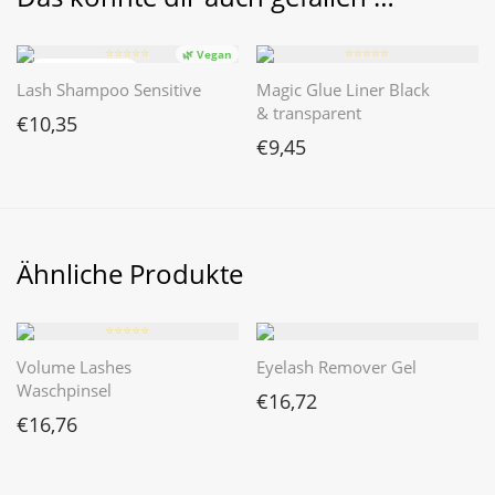
⭐️⭐️⭐️⭐️⭐️
⭐️⭐️⭐️⭐️⭐️
🌿 Vegan
Lash Shampoo Sensitive
Magic Glue Liner Black
& transparent
€
10,35
€
9,45
Ähnliche Produkte
⭐️⭐️⭐️⭐️⭐️
Volume Lashes
Eyelash Remover Gel
Waschpinsel
€
16,72
€
16,76