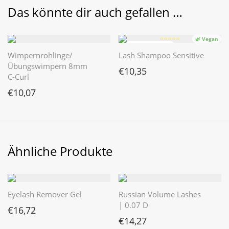
Das könnte dir auch gefallen …
⭐️⭐️⭐️⭐️⭐️
🌿 Vegan
Wimpernrohlinge/
Lash Shampoo Sensitive
Übungswimpern 8mm
€
10,35
C-Curl
€
10,07
Ähnliche Produkte
Eyelash Remover Gel
Russian Volume Lashes
| 0.07 D
€
16,72
€
14,27