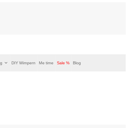
ng
DIY Wimpern
Me time
Sale %
Blog