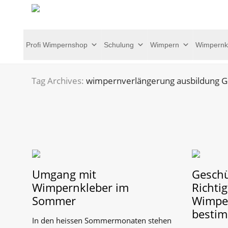
Profi Wimpernshop
Schulung
Wimpern
Wimpernk
Tag Archives:
wimpernverlängerung ausbildung G
Umgang mit
Geschü
Wimpernkleber im
Richti
Sommer
Wimpe
besti
In den heissen Sommermonaten stehen