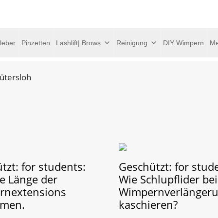
leber
Pinzetten
Lashlift| Brows
Reinigung
DIY Wimpern
Me
ütersloh
tzt: for students:
Geschützt: for stud
ge Länge der
Wie Schlupflider bei
rnextensions
Wimpernverlänger
mmen.
kaschieren?