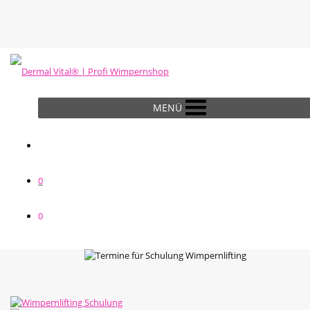
MENÜ
0
0